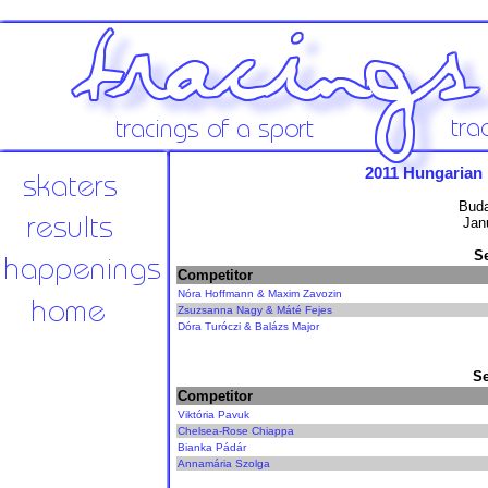
2011 Hungarian
Buda
Jan
S
Competitor
Nóra Hoffmann & Maxim Zavozin
Zsuzsanna Nagy & Máté Fejes
Dóra Turóczi & Balázs Major
Se
Competitor
Viktória Pavuk
Chelsea-Rose Chiappa
Bianka Pádár
Annamária Szolga