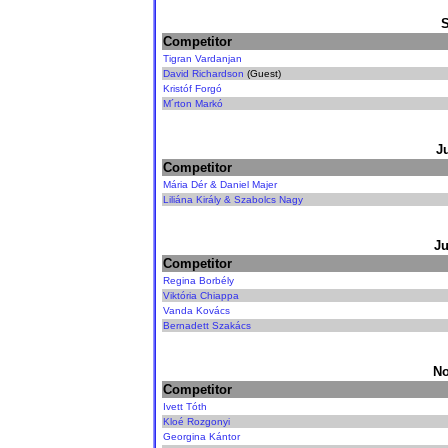
Competitor
Tigran Vardanjan
David Richardson
(Guest)
Kristóf Forgó
M´rton Markó
J
Competitor
Mária Dér & Daniel Majer
Liliána Király & Szabolcs Nagy
Ju
Competitor
Regina Borbély
Viktória Chiappa
Vanda Kovács
Bernadett Szakács
No
Competitor
Ivett Tóth
Kloé Rozgonyi
Georgina Kántor