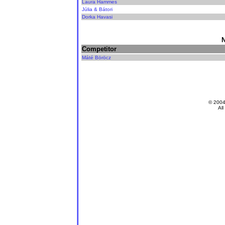
Laura Hammes
Júlia & Bátori
Dorka Havasi
N
Competitor
Máté Böröcz
© 200
All